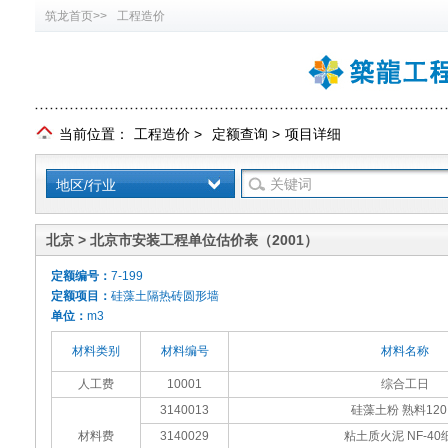
筑龙首页>>
工程造价
当前位置：
工程造价
>
定额查询
>
项目详细
地区/行业
北京 > 北京市安装工程单位估价表（2001）
定额编号：
7-199
定额项目：
硅藻土隔热砖圆形墙
单位：
m3
材料类别
材料编号
材料名称
人工费
10001
综合工日
3140013
硅藻土粉 熟料12
材料费
3140029
粘土质火泥 NF-40