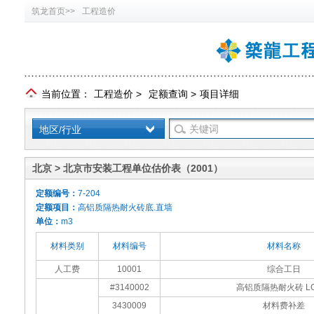
筑龙首页>>
工程造价
当前位置：
工程造价
>
定额查询
>
项目详细
地区/行业
北京 > 北京市安装工程单位估价表（2001）
定额编号：
7-204
定额项目：
高铝质隔热耐火砖底.直墙
单位：
m3
材料类别
材料编号
材料名称
人工费
10001
综合工日
#3140002
高铝质隔热耐火砖 LG-
3430009
材料费补差