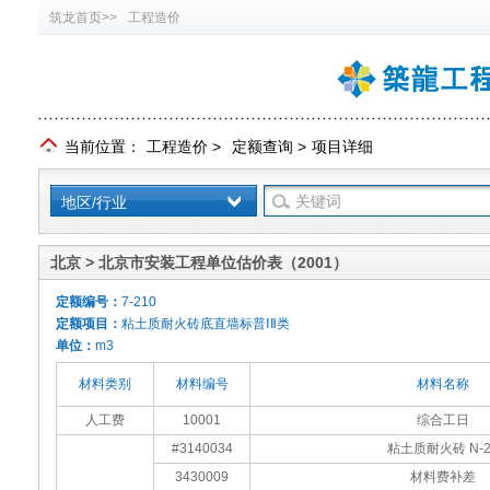
筑龙首页>>
工程造价
当前位置：
工程造价
>
定额查询
>
项目详细
地区/行业
北京 > 北京市安装工程单位估价表（2001）
定额编号：
7-210
定额项目：
粘土质耐火砖底直墙标普ⅠⅡ类
单位：
m3
材料类别
材料编号
材料名称
人工费
10001
综合工日
#3140034
粘土质耐火砖 N-2
3430009
材料费补差