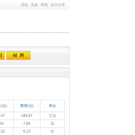
·
消息
·
充值
·
帮助
·
设为主页
(元)
费用(元)
单位
.47
189.87
工日
00
7.85
元
.32
5.12
片