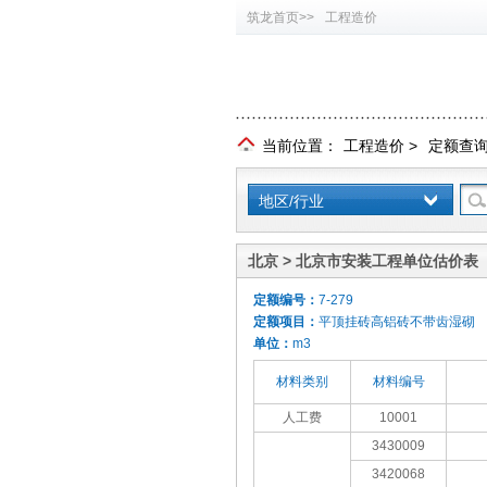
筑龙首页>>
工程造价
当前位置：
工程造价
>
定额查
地区/行业
北京 > 北京市安装工程单位估价表（
定额编号：
7-279
定额项目：
平顶挂砖高铝砖不带齿湿砌
单位：
m3
材料类别
材料编号
人工费
10001
3430009
3420068