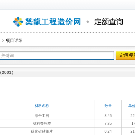
询
>
项目详细
2001）
材料名称
数量
单价
综合工日
8.45
22
材料费补差
7.85
1.
碳化硅砂轮片
0.24
21