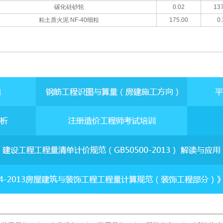
碳化硅砂轮
0.02
137
粘土质火泥 NF-40细粒
175.00
0.