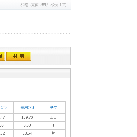
·
消息
·
充值
·
帮助
·
设为主页
(元)
费用(元)
单位
.47
139.76
工日
00
0.00
t
.32
13.64
片