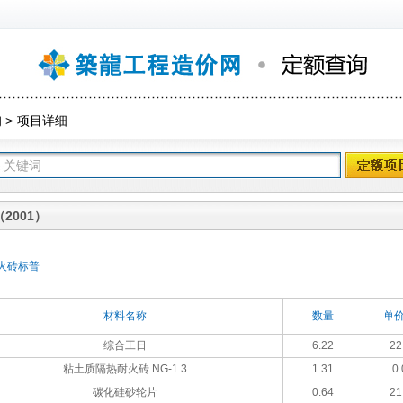
询
>
项目详细
2001）
火砖标普
材料名称
数量
单价
综合工日
6.22
22
粘土质隔热耐火砖 NG-1.3
1.31
0.
碳化硅砂轮片
0.64
21