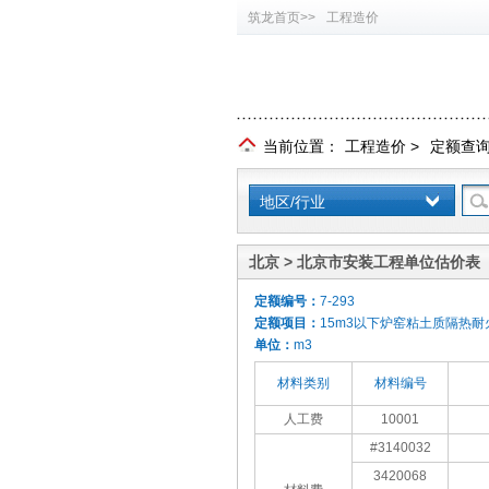
筑龙首页>>
工程造价
当前位置：
工程造价
>
定额查
地区/行业
北京 > 北京市安装工程单位估价表（
定额编号：
7-293
定额项目：
15m3以下炉窑粘土质隔热耐
单位：
m3
材料类别
材料编号
人工费
10001
#3140032
3420068