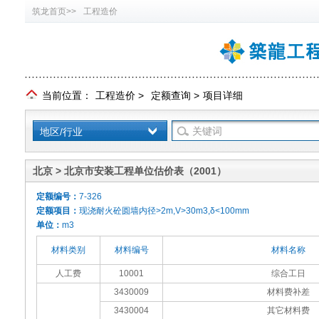
筑龙首页>>
工程造价
当前位置：
工程造价
>
定额查询
>
项目详细
地区/行业
北京 > 北京市安装工程单位估价表（2001）
定额编号：
7-326
定额项目：
现浇耐火砼圆墙内径>2m,V>30m3,δ<100mm
单位：
m3
材料类别
材料编号
材料名称
人工费
10001
综合工日
3430009
材料费补差
3430004
其它材料费