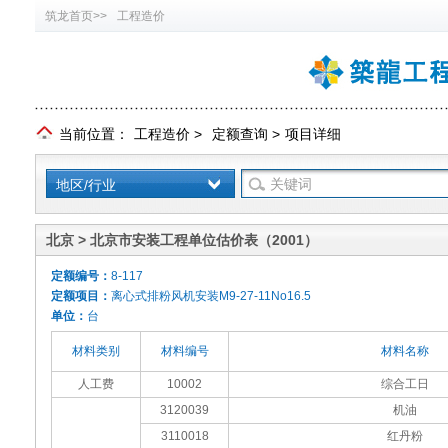
筑龙首页>>
工程造价
当前位置：
工程造价
>
定额查询
>
项目详细
地区/行业
北京 > 北京市安装工程单位估价表（2001）
定额编号：
8-117
定额项目：
离心式排粉风机安装M9-27-11No16.5
单位：
台
材料类别
材料编号
材料名称
人工费
10002
综合工日
3120039
机油
3110018
红丹粉