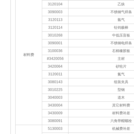
3120104
乙炔
3090003
不锈钢气焊条
3120113
氩气
3120114
钍钨极棒
3010268
中低压盲板
3090001
不锈钢电焊条
3100036
石棉橡胶板
材料费
#3420056
主材
3420064
砂轮片
3120011
氮气
3080143
组装夹具
3010225
型钢
3040003
道木
3430004
其它材料费
3430009
材料费补差
3080091
六角带帽螺栓
5130003
机械费补差