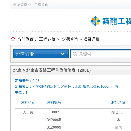
筑龙首页>>
工程造价
当前位置：
工程造价
>
定额查询
>
项目详细
地区/行业
北京 > 北京市安装工程单位估价表（2001）
定额编号：
9-18
定额项目：
不锈钢椭圆双封头容器分片组装(氩电联焊)φ4000mm内
单位：
T
材料类别
材料编号
材料名称
人工费
10002
综合工日
3420065
水
3120099
氧气