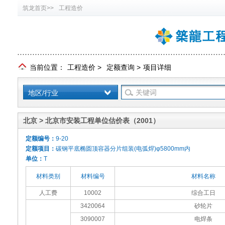
筑龙首页>>
工程造价
当前位置：
工程造价
>
定额查询
>
项目详细
地区/行业
北京 > 北京市安装工程单位估价表（2001）
定额编号：
9-20
定额项目：
碳钢平底椭圆顶容器分片组装(电弧焊)φ5800mm内
单位：
T
材料类别
材料编号
材料名称
人工费
10002
综合工日
3420064
砂轮片
3090007
电焊条