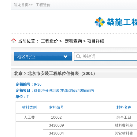
筑龙首页>>
工程造价
当前位置：
工程造价
>
定额查询
>
项目详细
地区/行业
北京 > 北京市安装工程单位估价表（2001）
定额编号：
9-36
定额项目：
碳钢塔分段组装(电弧焊)φ2400mm内
单位：
T
材料类别
材料编号
材料名称
人工费
10002
综合工日
3430009
材料费补差
3430004
其它材料费