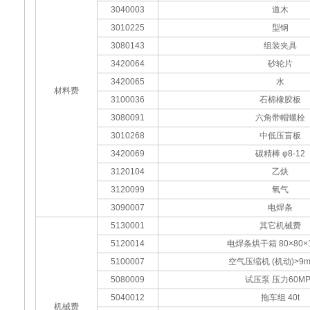
3040003
道木
3010225
型钢
3080143
组装夹具
3420064
砂轮片
3420065
水
材料费
3100036
石棉橡胶板
3080091
六角带帽螺栓
3010268
中低压盲板
3420069
碳精棒 φ8-12
3120104
乙炔
3120099
氧气
3090007
电焊条
5130001
其它机械费
5120014
电焊条烘干箱 80×80×1
5100007
空气压缩机 (机动)>9m3
5080009
试压泵 压力60MP
5040012
拖车组 40t
机械费