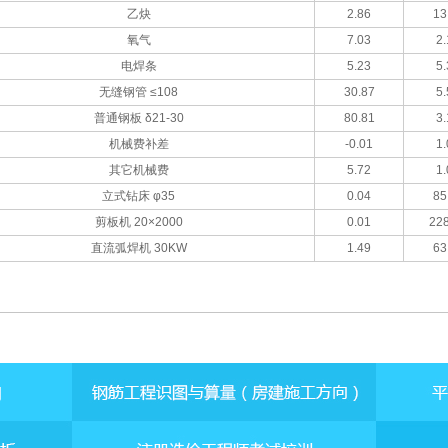
乙炔
2.86
13
氧气
7.03
2.
电焊条
5.23
5.
无缝钢管 ≤108
30.87
5.
普通钢板 δ21-30
80.81
3.
机械费补差
-0.01
1.
其它机械费
5.72
1.
立式钻床 φ35
0.04
85
剪板机 20×2000
0.01
228
直流弧焊机 30KW
1.49
63