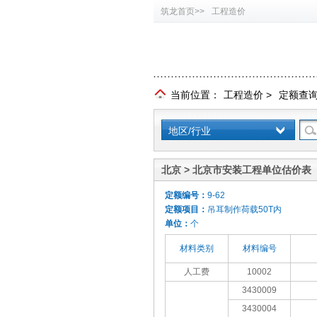
筑龙首页>>
工程造价
当前位置：
工程造价
>
定额查
地区/行业
北京 > 北京市安装工程单位估价表（
定额编号：
9-62
定额项目：
吊耳制作荷载50T内
单位：
个
材料类别
材料编号
人工费
10002
3430009
3430004