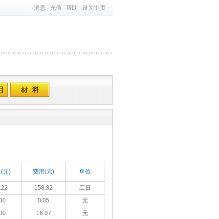
·
消息
·
充值
·
帮助
·
设为主页
(元)
费用(元)
单位
.22
158.82
工日
00
0.05
元
00
16.07
元