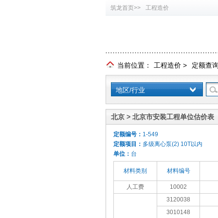
筑龙首页>>
工程造价
当前位置：
工程造价
>
定额查
地区/行业
北京 > 北京市安装工程单位估价表（
定额编号：
1-549
定额项目：
多级离心泵(2) 10T以内
单位：
台
材料类别
材料编号
人工费
10002
3120038
3010148