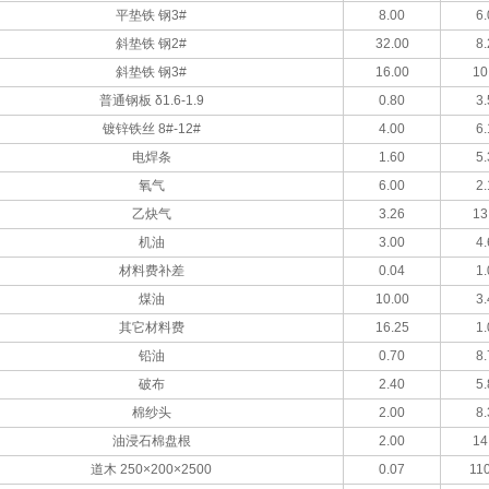
平垫铁 钢3#
8.00
6.
斜垫铁 钢2#
32.00
8.
斜垫铁 钢3#
16.00
10
普通钢板 δ1.6-1.9
0.80
3.
镀锌铁丝 8#-12#
4.00
6.
电焊条
1.60
5.
氧气
6.00
2.
乙炔气
3.26
13
机油
3.00
4.
材料费补差
0.04
1.
煤油
10.00
3.
其它材料费
16.25
1.
铅油
0.70
8.
破布
2.40
5.
棉纱头
2.00
8.
油浸石棉盘根
2.00
14
道木 250×200×2500
0.07
110