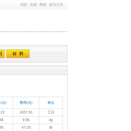
·
消息
·
充值
·
帮助
·
设为主页
(元)
费用(元)
单位
.22
1657.91
工日
98
9.96
kg
95
47.20
块