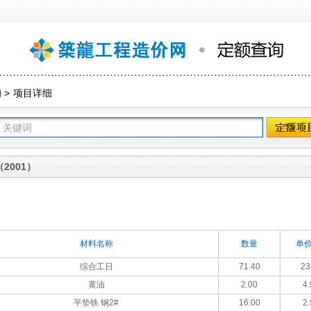
询
>
项目详细
2001）
材料名称
数量
单价
综合工日
71.40
23
黄油
2.00
4.
平垫铁 钢2#
16.00
2.