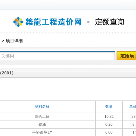
询
>
项目详细
2001）
材料名称
数量
单价
综合工日
10.31
23
铅油
0.20
8.
平垫铁 钢1#
6.00
1.