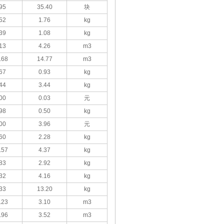
95
35.40
块
52
1.76
kg
39
1.08
kg
13
4.26
m3
.68
14.77
m3
67
0.93
kg
44
3.44
kg
00
0.03
元
98
0.50
kg
00
3.96
元
60
2.28
kg
.57
4.37
kg
83
2.92
kg
32
4.16
kg
33
13.20
kg
.23
3.10
m3
.96
3.52
m3