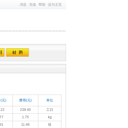
·
消息
·
充值
·
帮助
·
设为主页
(元)
费用(元)
单位
.22
239.40
工日
77
1.75
kg
91
11.46
块