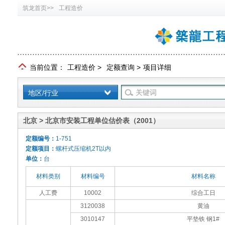
筑龙首页>>
工程造价
当前位置：
工程造价
>
定额查询
>
项目详细
地区/行业
北京 > 北京市安装工程单位估价表（2001）
定额编号：
1-751
定额项目：
螺杆式压缩机2T以内
单位：
台
材料类别
材料编号
材料名称
人工费
10002
综合工日
3120038
黄油
3010147
平垫铁 钢1#