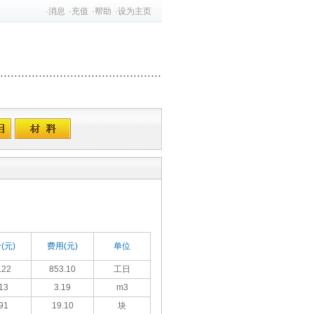
·
消息
·
充值
·
帮助
·
设为主页
(元)
费用(元)
单位
.22
853.10
工日
13
3.19
m3
91
19.10
块