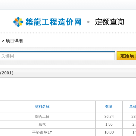
询
>
项目详细
2001）
材料名称
数量
单价
综合工日
36.74
23
氧气
1.50
2.
平垫铁 钢1#
10.00
1.