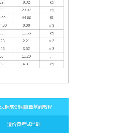
32
8.32
kg
83
23.32
kg
.00
44.00
根
4.00
0.00
m3
33
11.55
kg
.23
2.21
m3
.96
3.52
m3
00
11.20
元
39
4.31
kg