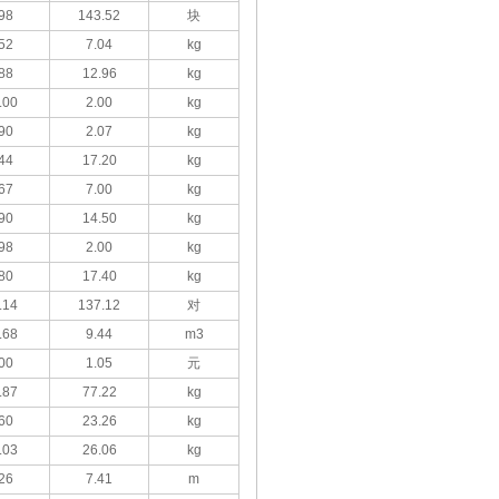
98
143.52
块
52
7.04
kg
88
12.96
kg
.00
2.00
kg
90
2.07
kg
44
17.20
kg
67
7.00
kg
90
14.50
kg
98
2.00
kg
80
17.40
kg
.14
137.12
对
.68
9.44
m3
00
1.05
元
.87
77.22
kg
60
23.26
kg
.03
26.06
kg
26
7.41
m