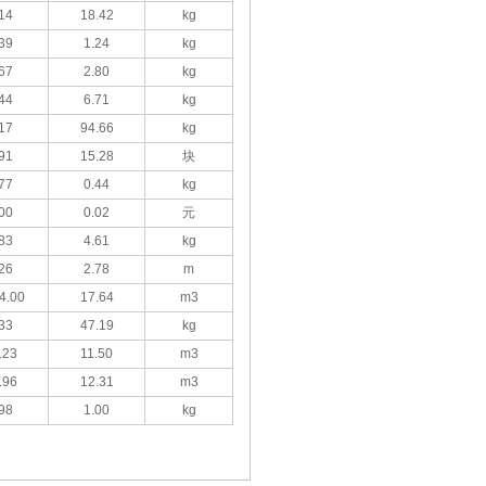
14
18.42
kg
39
1.24
kg
67
2.80
kg
44
6.71
kg
17
94.66
kg
91
15.28
块
77
0.44
kg
00
0.02
元
83
4.61
kg
26
2.78
m
4.00
17.64
m3
33
47.19
kg
.23
11.50
m3
.96
12.31
m3
98
1.00
kg