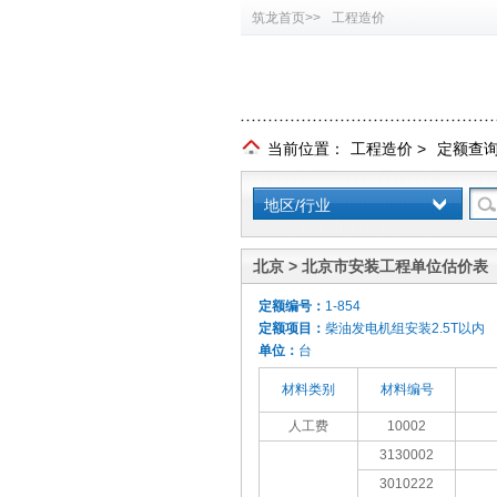
筑龙首页>>
工程造价
当前位置：
工程造价
>
定额查
地区/行业
北京 > 北京市安装工程单位估价表（
定额编号：
1-854
定额项目：
柴油发电机组安装2.5T以内
单位：
台
材料类别
材料编号
人工费
10002
3130002
3010222