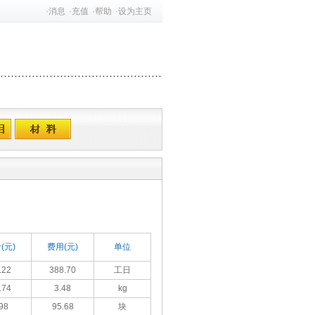
·
消息
·
充值
·
帮助
·
设为主页
(元)
费用(元)
单位
.22
388.70
工日
.74
3.48
kg
98
95.68
块