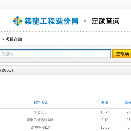
询
>
项目详细
2001）
材料名称
数量
单价
综合工日
16.74
23
聚脂乙烯泡沫塑料
0.13
26
斜垫铁 钢1#
16.00
5.