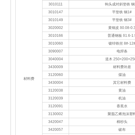
3010111
钩头成对斜垫铁 钢
3010147
平垫铁 钢1#
3010149
平垫铁 钢3#
3020002
黄铜皮 δ0.08-0.
3010166
普通钢板 δ1.6-1.
3010060
镀锌铁丝 8#-12
3090007
电焊条
3040004
道木 250×200×25
3430009
材料费补差
3120060
煤油
材料费
3430004
其它材料费
3120038
黄油
3120039
机油
3120091
香蕉水
3130002
聚脂乙烯泡沫塑
3420047
棉纱头
3420057
破布