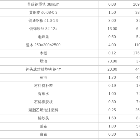
普碳钢重轨 38kg/m
0.08
209
黄铜皮 δ0.08-0.3
1.50
38
普通钢板 δ1.6-1.9
3.00
3.
镀锌铁丝 8#-12#
13.00
6.
电焊条
0.50
5.
道木 250×200×2500
4.00
110
木板
0.12
176
煤油
70.00
3.
钩头成对斜垫铁 钢4#
20.00
44
黄油
1.70
4.
材料费补差
0.19
1.
香蕉水
1.00
7.
石棉橡胶板
0.80
7.
聚脂乙烯泡沫塑料
0.25
26
棉纱头
1.60
8.
破布
1.80
5.
白布
0.30
9.