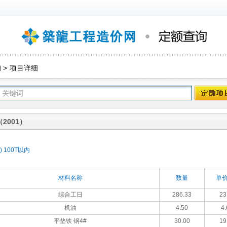
询
>
项目详细
2001）
 100T以内
材料名称
数量
单价
综合工日
286.33
23
机油
4.50
4.
平垫铁 钢4#
30.00
19