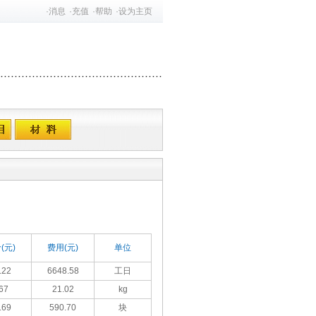
·
消息
·
充值
·
帮助
·
设为主页
(元)
费用(元)
单位
.22
6648.58
工日
67
21.02
kg
.69
590.70
块