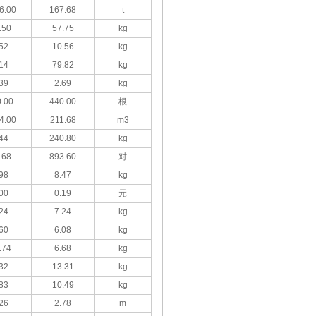
6.00
167.68
t
.50
57.75
kg
52
10.56
kg
14
79.82
kg
39
2.69
kg
.00
440.00
根
4.00
211.68
m3
44
240.80
kg
.68
893.60
对
98
8.47
kg
00
0.19
元
24
7.24
kg
60
6.08
kg
.74
6.68
kg
32
13.31
kg
83
10.49
kg
26
2.78
m