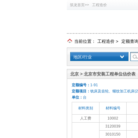
筑龙首页>>
工程造价
当前位置：
工程造价
>
定额查
地区/行业
北京 > 北京市安装工程单位估价表（
定额编号：
1-91
定额项目：
铣床及齿轮、螺纹加工机床(2)
单位：
台
材料类别
材料编号
人工费
10002
3120039
3010150