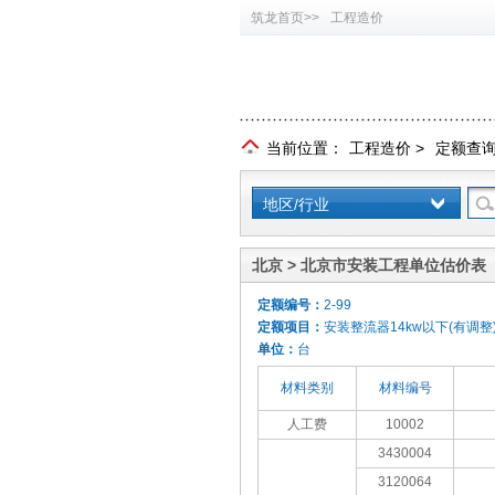
筑龙首页>>
工程造价
当前位置：
工程造价
>
定额查
地区/行业
北京 > 北京市安装工程单位估价表（
定额编号：
2-99
定额项目：
安装整流器14kw以下(有调整
单位：
台
材料类别
材料编号
人工费
10002
3430004
3120064