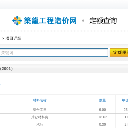
询
>
项目详细
2001）
)
材料名称
数量
单价
综合工日
9.00
23
其它材料费
18.62
1.
汽油
0.30
2.