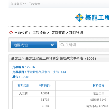
筑龙首页>>
工程造价
当前位置：
工程造价
>
定额查询
>
项目详细
地区/行业
黑龙江 > 黑龙江安装工程预算定额哈尔滨单价表（2006）
定额编号：
22-16
定额项目：
手锻炉排气罩制作、安装T413
单位：
100kg
材料类别
材料编号
材料名称
人工费
A0001
综合工日
B1738
橡胶板 δ1~3
B0184
电焊条结 422Φ3.