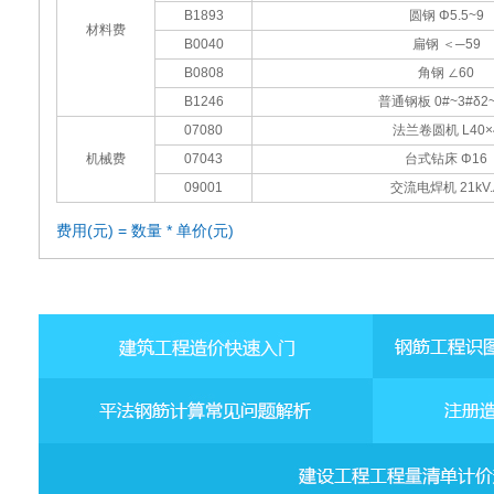
B1893
圆钢 Φ5.5~9
材料费
B0040
扁钢 ＜─59
B0808
角钢 ∠60
B1246
普通钢板 0#~3#δ2~
07080
法兰卷圆机 L40×
机械费
07043
台式钻床 Φ16
09001
交流电焊机 21kV.
费用(元) = 数量 * 单价(元)