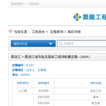
筑龙首页>>
工程造价
当前位置：
工程造价
>
定额查询
>
项目详细
地区/行业
黑龙江 > 黑龙江省市政及园林工程消耗量定额（2004）
定额编号：
9-227
定额项目：
过水土、石围堰
单位：
100m3
材料类别
材料编号
材料名称
人工费
EZHGR
综合工日
E921000
圆木
E912000
板方材