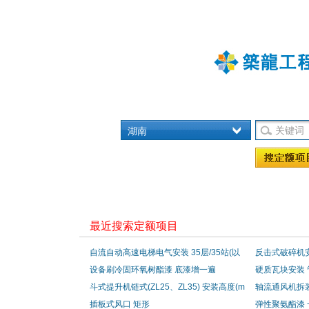
湖南
最近搜索定额项目
自流自动高速电梯电气安装 35层/35站(以
反击式破碎机安装
下)
设备刷冷固环氧树酯漆 底漆增一遍
硬质瓦块安装 
斗式提升机链式(ZL25、ZL35) 安装高度(m
30mm
轴流通风机拆装
以内) 22
插板式风口 矩形
弹性聚氨酯漆 